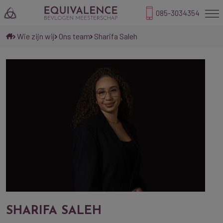
085-3034354
Wie zijn wij
Ons team
Sharifa Saleh
SHARIFA SALEH