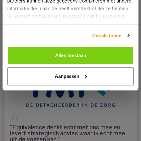
partners kunnen deze gegevens combineren met andere
informatie die u aan ze heeft verstrekt of die ze hebben
verzameld op basis van uw gebruik van hun services.
"Het real-time EQUnet-dashboard geeft
direct inzicht in de besparingen."
Marcel Souren
Details tonen
Sr. Payroll- HRM Specialist
Alles toestaan
Aanpassen
"Equivalence denkt echt met ons mee en
levert strategisch advies waar ik echt mee
uit de voeten kan."